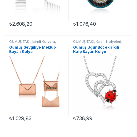
₺
2.608,20
₺
1.076,40
GÜMÜŞ TAKI
,
İsimli Kolyeler
,
GÜMÜŞ TAKI
,
Kadın Kolyeleri
,
Kadın Kolyeleri
,
Kolye
Kalpli Kolyeler
,
Kolye
Gümüş Sevgiliye Mektup
Gümüş Uğur Böcekli İkili
Bayan Kolye
Kalp Bayan Kolye
₺
1.029,83
₺
738,99