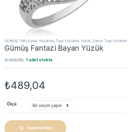
GÜMÜŞ TAKI
,
Kadın Yüzükleri
,
Taşlı Yüzükler
,
Yüzük
,
Zirkon Taşlı Yüzükler
Gümüş Fantazi Bayan Yüzük
Availability:
1 adet stokta
₺
489,04
Ölçü
Sepete Ekle