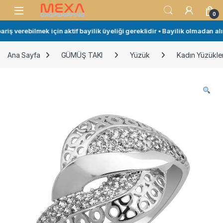
Skip to navigation
Skip to content
Open
0
iş verebilmek için aktif bayilik üyeliği gereklidir • Bayilik olmadan alış
Ana Sayfa
GÜMÜŞ TAKI
Yüzük
Kadın Yüzükler