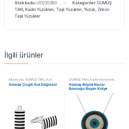
Stok kodu:
LR1230280
Kategoriler:
GÜMÜŞ
TAKI
,
Kadın Yüzükleri
,
Taşlı Yüzükler
,
Yüzük
,
Zirkon
Taşlı Yüzükler
İlgili ürünler
Aksesuar
,
GÜMÜŞ TAKI
,
Kol
GÜMÜŞ TAKI
,
Kadın Kolyeleri
,
Düğmeleri
Kolye
,
Nazar Kolyeler
Gümüş Çizgili Kol Düğmesi
Gümüş Büyük Nazar
Boncuğu Bayan Kolye