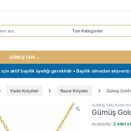
or:
GÜMÜŞ TAKI
ktif bayilik üyeliği gereklidir • Bayilik olmadan alışveriş yap
Kadın Kolyeleri
Nazar Kolyeler
Gümüş Gold 
GÜMÜŞ TAKI
,
Kadın Kol
Gümüş Gol
Availability:
2 adet s