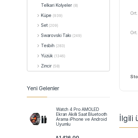
Telkari Kolyeler
(8)
Ort.
Küpe
(939)
Set
(209)
Ort
Swarovski Takı
(249)
Tesbih
(283)
Yüzük
(1346)
Zincir
(58)
Sto
Yeni Gelenler
Watch 4 Pro AMOLED
Ekran Akıllı Saat Bluetooth
İlgili
Arama iPhone ve Android
Uyumlu
₺
1.426,00