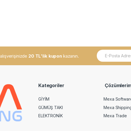
E
k alışverişinizde
20 TL'lik kupon
kazanın.
m
a
i
l
*
Kategoriler
Çözümlerim
GİYİM
Mexa Softwar
GÜMÜŞ TAKI
Mexa Shippin
ELEKTRONİK
Mexa Trade