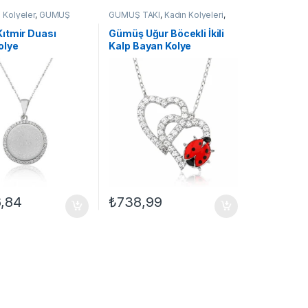
i Kolyeler
,
GÜMÜŞ
GÜMÜŞ TAKI
,
Kadın Kolyeleri
,
n Kolyeleri
,
Kıtmir
Kalpli Kolyeler
,
Kolye
eler
,
Kolye
ıtmir Duası
Gümüş Uğur Böcekli İkili
olye
Kalp Bayan Kolye
6,84
₺
738,99