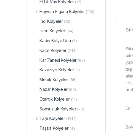
Elif & Vav Kolyeler
(17)
Hayvan Figürlü Kolyeler
(199)
İnci Kolyeler
(13)
Güm
İsimli Kolyeler
(94)
Kadın Kolye Ucu
(6)
Şıkl
Kalpli Kolyeler
(243)
dik
Kar Tanesi Kolyeler
(66)
yap
taş
Kazaziye Kolyeler
(3)
alm
Melek Kolyeler
(86)
seç
Nazar Kolyeler
üret
(69)
Otantik Kolyeler
(14)
En:
Sonsuzluk Kolyeler
(77)
Taşlı Kolyeler
(1042)
Boy
Taşsız Kolyeler
(48)