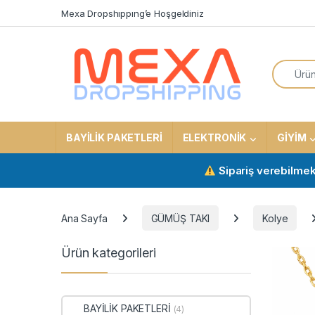
Skip to navigation
Skip to content
Mexa Dropshıppıng’e Hoşgeldiniz
Search f
BAYİLİK PAKETLERİ
ELEKTRONİK
GİYİM
Sipariş verebilmek için a
Ana Sayfa
GÜMÜŞ TAKI
Kolye
Ürün kategorileri
BAYİLİK PAKETLERİ
(4)