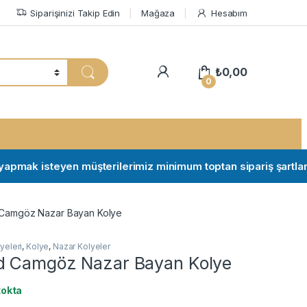
Siparişinizi Takip Edin
Mağaza
Hesabım
My Account
₺
0,00
0
mak isteyen müşterilerimiz minimum toptan sipariş şartları için 
Camgöz Nazar Bayan Kolye
yeleri
,
Kolye
,
Nazar Kolyeler
d Camgöz Nazar Bayan Kolye
tokta