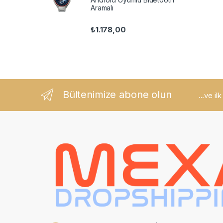
Aramalı
₺
1.178,00
Bültenimize abone olun
...ve il