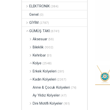
ELEKTRONİK
(384)
Genel
(0)
GİYİM
(2787)
GÜMÜŞ TAKI
(6741)
Aksesuar
(56)
Bileklik
(1002)
Kehribar
(51)
Kolye
(2548)
Erkek Kolyeleri
(281)
Kadın Kolyeleri
(2267)
Anne & Çocuk Kolyeleri
(74)
Ay Yıldız Kolyeler
(47)
Dini Motifli Kolyeler
(161)