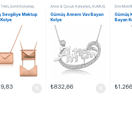
TAKI
,
İsimli Kolyeler
,
Anne & Çocuk Kolyeleri
,
GÜMÜŞ
Dini Motifl
lyeleri
,
Kolye
TAKI
,
Kadın Kolyeleri
,
Kolye
TAKI
,
Kadı
Duası Koly
 Sevgiliye Mektup
Gümüş Annem Vav Bayan
Gümüş K
 Kolye
Kolye
Bayan K
29,83
₺
832,66
₺
1.26