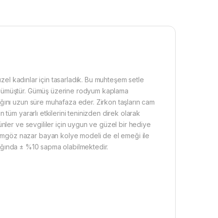
üzel kadınlar için tasarladık. Bu muhteşem setle
 gümüştür. Gümüş üzerine rodyum kaplama
ğını uzun süre muhafaza eder. Zirkon taşların cam
tüm yararlı etkilerini teninizden direk olarak
nler ve sevgililer için uygun ve güzel bir hediye
mgöz nazar bayan kolye modeli de el emeği ile
ırlığında ± %10 sapma olabilmektedir.