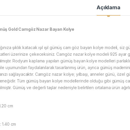
Açıklama
üş Gold Camgöz Nazar Bayan Kolye
ığınıza şıklık katacak ışıl ışıl gümüş cam göz bayan kolye modeli, siz g
katleri üzerinize çekeceksiniz. Camgöz nazar kolye modeli 925 ayar
ılmıştır. Rodyum kaplama yapılan gümüş bayan kolye modelleri parlaklı
ı ile uyumundan faydalanılarak tasarlanmış ürün, ayrıca gümüş madeninin 
anızı sağlayacaktır. Camgöz nazar kolye; yılbaşı, anneler günü, özel gü
eneğidir. Tüm gümüş bayan kolye modellerinde olduğu gibi gümüş ca
ilmiştir. Gümüş ve değerli taşlar nedeniyle belirtilen ortalama ürün ağ
 1.20 cm
: 1.40 cm