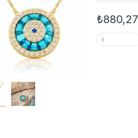
₺
880,2
Gümüş Gold Camgöz