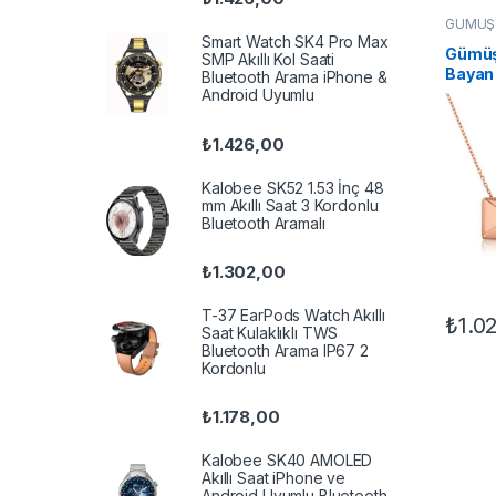
GÜMÜŞ 
Kadın Ko
Smart Watch SK4 Pro Max
Gümüş
SMP Akıllı Kol Saati
Bayan
Bluetooth Arama iPhone &
Android Uyumlu
₺
1.426,00
Kalobee SK52 1.53 İnç 48
mm Akıllı Saat 3 Kordonlu
Bluetooth Aramalı
₺
1.302,00
T-37 EarPods Watch Akıllı
₺
1.0
Saat Kulaklıklı TWS
Bluetooth Arama IP67 2
Kordonlu
₺
1.178,00
Kalobee SK40 AMOLED
Akıllı Saat iPhone ve
Android Uyumlu Bluetooth