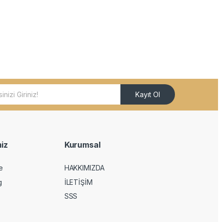
Kayıt Ol
iz
Kurumsal
e
HAKKIMIZDA
g
İLETİŞİM
SSS