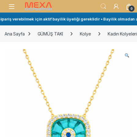
Skip to navigation
Skip to content
Open
0
ariş verebilmek için aktif bayilik üyeliği gereklidir • Bayilik olmadan al
Ana Sayfa
GÜMÜŞ TAKI
Kolye
Kadın Kolyeler