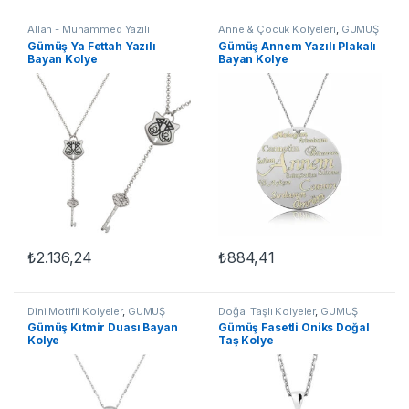
Allah - Muhammed Yazılı
Anne & Çocuk Kolyeleri
,
GÜMÜŞ
Kolyeler
,
Dini Motifli Kolyeler
,
TAKI
,
Kadın Kolyeleri
,
Kolye
Gümüş Ya Fettah Yazılı
Gümüş Annem Yazılı Plakalı
GÜMÜŞ TAKI
,
Kadın Kolyeleri
,
Bayan Kolye
Bayan Kolye
Kolye
₺
2.136,24
₺
884,41
Dini Motifli Kolyeler
,
GÜMÜŞ
Doğal Taşlı Kolyeler
,
GÜMÜŞ
TAKI
,
Kadın Kolyeleri
,
Kıtmir
TAKI
,
Kadın Kolyeleri
,
Kolye
,
Gümüş Kıtmir Duası Bayan
Gümüş Fasetli Oniks Doğal
Duası Kolyeler
,
Kolye
Taşlı Kolyeler
Kolye
Taş Kolye