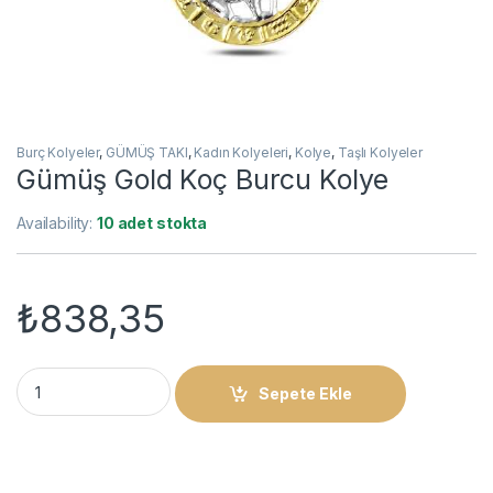
Burç Kolyeler
,
GÜMÜŞ TAKI
,
Kadın Kolyeleri
,
Kolye
,
Taşlı Kolyeler
Gümüş Gold Koç Burcu Kolye
Availability:
10 adet stokta
₺
838,35
Gümüş Gold Koç Burcu Kolye quantity
Sepete Ekle