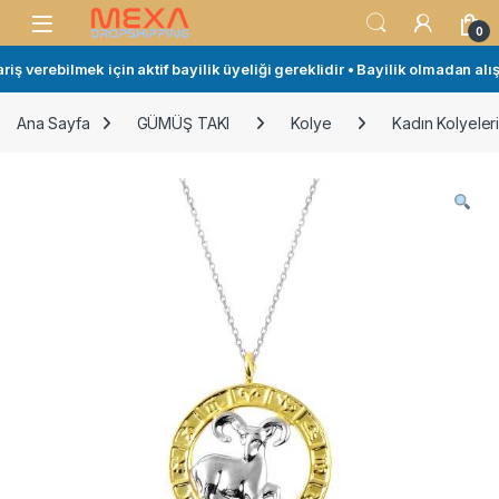
Skip to navigation
Skip to content
Open
0
ş verebilmek için aktif bayilik üyeliği gereklidir • Bayilik olmadan alışv
Ana Sayfa
GÜMÜŞ TAKI
Kolye
Kadın Kolyeler