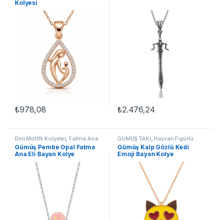
Kolyesi
₺
978,08
₺
2.476,24
Dini Motifli Kolyeler
,
Fatma Ana
GÜMÜŞ TAKI
,
Hayvan Figürlü
Eli Kolyeler
,
GÜMÜŞ TAKI
,
Kadın
Kolyeler
,
Kadın Kolyeleri
,
Kedili
Gümüş Pembe Opal Fatma
Gümüş Kalp Gözlü Kedi
Kolyeleri
,
Kolye
Kolyeler
,
Kolye
Ana Eli Bayan Kolye
Emoji Bayan Kolye