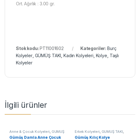
Ort. Ağırlık : 3.00 gr.
Stok kodu:
PT11001602
Kategoriler:
Burç
Kolyeler
,
GÜMÜŞ TAKI
,
Kadın Kolyeleri
,
Kolye
,
Taşlı
Kolyeler
İlgili ürünler
Anne & Çocuk Kolyeleri
,
GÜMÜŞ
Erkek Kolyeleri
,
GÜMÜŞ TAKI
,
TAKI
,
Kadın Kolyeleri
,
Kolye
Kılıç Kolyeler
,
Kolye
Gümüş Damla Anne Çocuk
Gümüş Kılıç Kolye