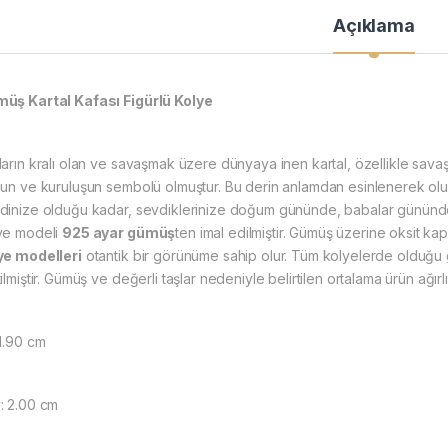
Açıklama
ümüş Kartal Kafası Figürlü Kolye
ların kralı olan ve savaşmak üzere dünyaya inen kartal, özellikle savaş
sun ve kuruluşun sembolü olmuştur. Bu derin anlamdan esinlenerek oluşt
dinize olduğu kadar, sevdiklerinize doğum gününde, babalar gününde 
ye modeli
925 ayar gümüş
ten imal edilmiştir. Gümüş üzerine oksit ka
ye modelleri
otantik bir görünüme sahip olur. Tüm kolyelerde olduğu 
ilmiştir. Gümüş ve değerli taşlar nedeniyle belirtilen ortalama ürün ağı
 1.90 cm
: 2.00 cm