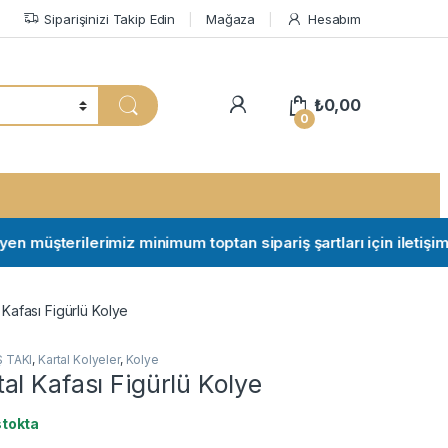
Siparişinizi Takip Edin
Mağaza
Hesabım
My Account
₺
0,00
0
üşterilerimiz minimum toptan sipariş şartları için iletişime ge
Kafası Figürlü Kolye
 TAKI
,
Kartal Kolyeler
,
Kolye
l Kafası Figürlü Kolye
stokta