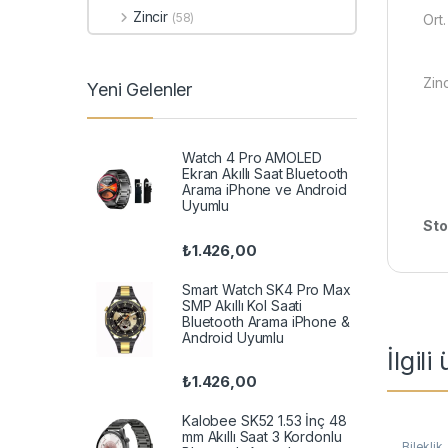
Zincir
(58)
Ort.
Zin
Yeni Gelenler
Watch 4 Pro AMOLED
Ekran Akıllı Saat Bluetooth
Arama iPhone ve Android
Uyumlu
Sto
₺
1.426,00
Smart Watch SK4 Pro Max
SMP Akıllı Kol Saati
Bluetooth Arama iPhone &
Android Uyumlu
İlgili
₺
1.426,00
Kalobee SK52 1.53 İnç 48
mm Akıllı Saat 3 Kordonlu
Bileklik