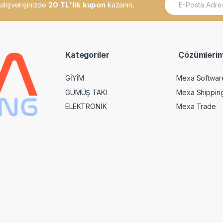
k alışverişinizde
20 TL'lik kupon
kazanın.
m
a
i
l
*
Kategoriler
Çözümlerim
GİYİM
Mexa Softwar
GÜMÜŞ TAKI
Mexa Shippin
ELEKTRONİK
Mexa Trade