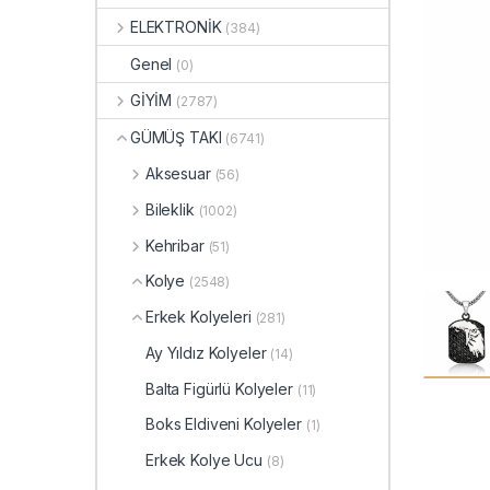
ELEKTRONİK
(384)
Genel
(0)
GİYİM
(2787)
GÜMÜŞ TAKI
(6741)
Aksesuar
(56)
Bileklik
(1002)
Kehribar
(51)
Kolye
(2548)
Erkek Kolyeleri
(281)
Ay Yıldız Kolyeler
(14)
Balta Figürlü Kolyeler
(11)
Boks Eldiveni Kolyeler
(1)
Erkek Kolye Ucu
(8)