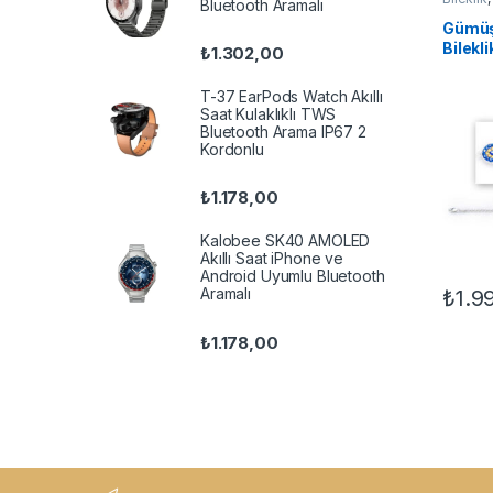
Bluetooth Aramalı
Bileklikl
Gümüş
Bilekli
₺
1.302,00
T-37 EarPods Watch Akıllı
Saat Kulaklıklı TWS
Bluetooth Arama IP67 2
Kordonlu
₺
1.178,00
Kalobee SK40 AMOLED
Akıllı Saat iPhone ve
Android Uyumlu Bluetooth
Aramalı
₺
1.9
₺
1.178,00