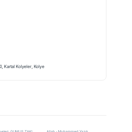
I
,
Kartal Kolyeler
,
Kolye
eleri
,
GÜMÜŞ TAKI
,
Allah - Muhammed Yazılı