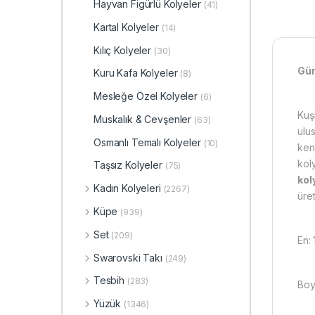
Hayvan Figürlü Kolyeler
(41)
Kartal Kolyeler
(14)
Kılıç Kolyeler
(30)
​​G
Kuru Kafa Kolyeler
(8)
Mesleğe Özel Kolyeler
(6)
Kuş
Muskalık & Cevşenler
(63)
ulu
Osmanlı Temalı Kolyeler
(10)
ken
kol
Taşsız Kolyeler
(75)
kol
Kadın Kolyeleri
(2267)
üret
Küpe
(939)
Set
(209)
En:
Swarovski Takı
(249)
Tesbih
(283)
Boy
Yüzük
(1346)