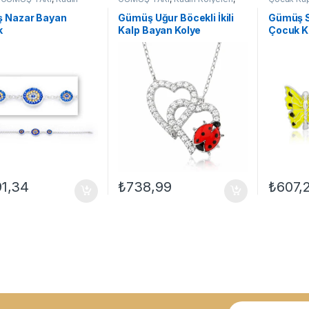
eri
,
Nazar Bileklikler
Kalpli Kolyeler
,
Kolye
Küpe
 Nazar Bayan
Gümüş Uğur Böcekli İkili
Gümüş S
k
Kalp Bayan Kolye
Çocuk K
91,34
₺
738,99
₺
607,
E