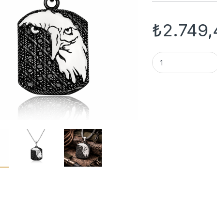
₺
2.749,
Gümüş Kartal Kafas