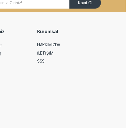
Kayıt Ol
iz
Kurumsal
e
HAKKIMIZDA
g
İLETİŞİM
SSS