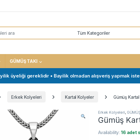
or:
GÜMÜŞ TAKI
 üyeliği gereklidir • Bayilik olmadan alışveriş yapmak isteyen m
Erkek Kolyeleri
Kartal Kolyeler
Gümüş Kartal 
Erkek Kolyeleri
,
GÜMÜŞ
Gümüş Karta
Availability:
16 adet 