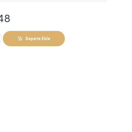
48
ı Figürlü Kolye quantity
Sepete Ekle