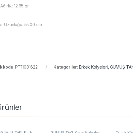
 Ağırlık: 12.65 gr.
cir Uzunluğu: 55.00 cm
k kodu:
PT11001622
Kategoriler:
Erkek Kolyeleri
,
GÜMÜŞ TAK
 ürünler
,
GÜMÜŞ TAKI
,
Kadın
GÜMÜŞ TAKI
,
Kadın Kolyeleri
,
Çocuk Küp