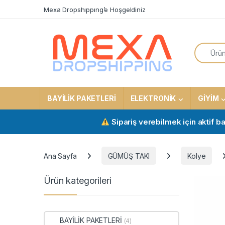
Skip to navigation
Skip to content
Mexa Dropshıppıng’e Hoşgeldiniz
Search f
BAYİLİK PAKETLERİ
ELEKTRONİK
GİYİM
Sipariş verebilmek için aktif bayilik
Ana Sayfa
GÜMÜŞ TAKI
Kolye
Ürün kategorileri
BAYİLİK PAKETLERİ
(4)