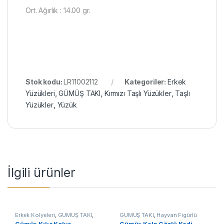
Ort. Ağırlık : 14.00 gr.
Stok kodu:
LR11002112
Kategoriler:
Erkek
Yüzükleri
,
GÜMÜŞ TAKI
,
Kırmızı Taşlı Yüzükler
,
Taşlı
Yüzükler
,
Yüzük
İlgili ürünler
Erkek Kolyeleri
,
GÜMÜŞ TAKI
,
GÜMÜŞ TAKI
,
Hayvan Figürlü
Kılıç Kolyeler
,
Kolye
Kolyeler
,
Kadın Kolyeleri
,
Kedili