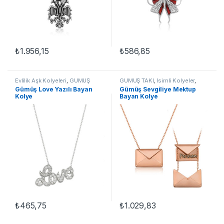
₺
1.956,15
₺
586,85
Evlilik Aşk Kolyeleri
,
GÜMÜŞ
GÜMÜŞ TAKI
,
İsimli Kolyeler
,
TAKI
,
Kadın Kolyeleri
,
Kolye
,
Kadın Kolyeleri
,
Kolye
Gümüş Love Yazılı Bayan
Gümüş Sevgiliye Mektup
Taşlı Kolyeler
Kolye
Bayan Kolye
₺
465,75
₺
1.029,83