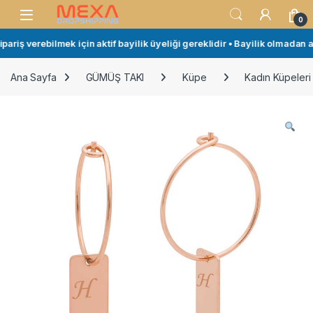
Skip to navigation
Skip to content
Open
0
riş verebilmek için aktif bayilik üyeliği gereklidir • Bayilik olmadan al
Ana Sayfa
GÜMÜŞ TAKI
Küpe
Kadın Küpeleri