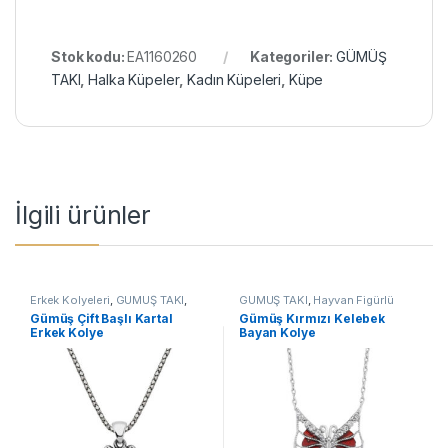
Stok kodu:
EA1160260
Kategoriler:
GÜMÜŞ
TAKI
,
Halka Küpeler
,
Kadın Küpeleri
,
Küpe
İlgili ürünler
Erkek Kolyeleri
,
GÜMÜŞ TAKI
,
GÜMÜŞ TAKI
,
Hayvan Figürlü
Kartal Kolyeler
,
Kolye
Kolyeler
,
Kadın Kolyeleri
,
Gümüş Çift Başlı Kartal
Gümüş Kırmızı Kelebek
Kelebek Kolyeler
,
Kolye
Erkek Kolye
Bayan Kolye