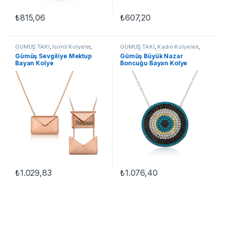
₺
815,06
₺
607,20
GÜMÜŞ TAKI
,
İsimli Kolyeler
,
GÜMÜŞ TAKI
,
Kadın Kolyeleri
,
Kadın Kolyeleri
,
Kolye
Kolye
,
Nazar Kolyeler
Gümüş Sevgiliye Mektup
Gümüş Büyük Nazar
Bayan Kolye
Boncuğu Bayan Kolye
₺
1.029,83
₺
1.076,40