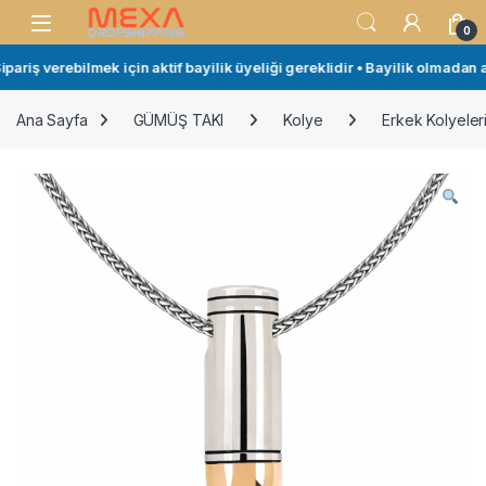
Skip to navigation
Skip to content
Open
0
ariş verebilmek için aktif bayilik üyeliği gereklidir • Bayilik olmadan al
Ana Sayfa
GÜMÜŞ TAKI
Kolye
Erkek Kolyeler