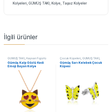
Kolyeleri
,
GÜMÜŞ TAKI
,
Kolye
,
Taşsız Kolyeler
İlgili ürünler
GÜMÜŞ TAKI
,
Hayvan Figürlü
Çocuk Küpeleri
,
GÜMÜŞ TAKI
,
Kolyeler
,
Kadın Kolyeleri
,
Kedili
Küpe
Gümüş Kalp Gözlü Kedi
Gümüş Sarı Kelebek Çocuk
Kolyeler
,
Kolye
Emoji Bayan Kolye
Küpesi