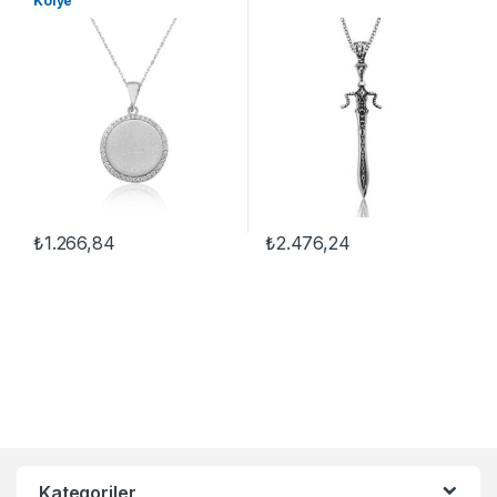
Kolye
₺
1.266,84
₺
2.476,24
Kategoriler