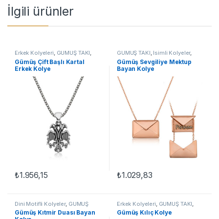
İlgili ürünler
Erkek Kolyeleri
,
GÜMÜŞ TAKI
,
GÜMÜŞ TAKI
,
İsimli Kolyeler
,
Kartal Kolyeler
,
Kolye
Kadın Kolyeleri
,
Kolye
Gümüş Çift Başlı Kartal
Gümüş Sevgiliye Mektup
Erkek Kolye
Bayan Kolye
₺
1.956,15
₺
1.029,83
Dini Motifli Kolyeler
,
GÜMÜŞ
Erkek Kolyeleri
,
GÜMÜŞ TAKI
,
TAKI
,
Kadın Kolyeleri
,
Kıtmir
Kılıç Kolyeler
,
Kolye
Gümüş Kıtmir Duası Bayan
Gümüş Kılıç Kolye
Duası Kolyeler
,
Kolye