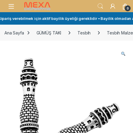
Skip to navigation
Skip to content
Open
0
ariş verebilmek için aktif bayilik üyeliği gereklidir • Bayilik olmadan a
Ana Sayfa
GÜMÜŞ TAKI
Tesbih
Tesbih Malze