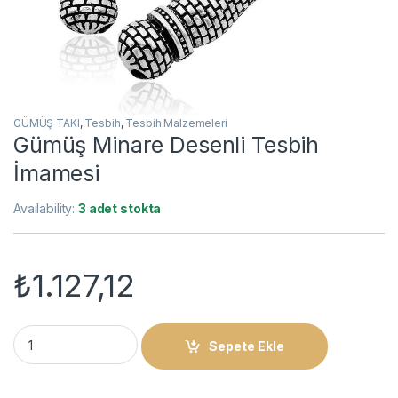
GÜMÜŞ TAKI
,
Tesbih
,
Tesbih Malzemeleri
Gümüş Minare Desenli Tesbih
İmamesi
Availability:
3 adet stokta
₺
1.127,12
Gümüş Minare Desenli Tesbih İmamesi quantity
Sepete Ekle