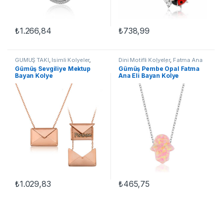
₺
1.266,84
₺
738,99
GÜMÜŞ TAKI
,
İsimli Kolyeler
,
Dini Motifli Kolyeler
,
Fatma Ana
Kadın Kolyeleri
,
Kolye
Eli Kolyeler
,
GÜMÜŞ TAKI
,
Kadın
Gümüş Sevgiliye Mektup
Gümüş Pembe Opal Fatma
Kolyeleri
,
Kolye
Bayan Kolye
Ana Eli Bayan Kolye
₺
1.029,83
₺
465,75