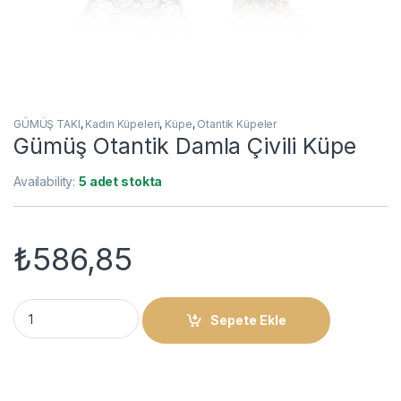
GÜMÜŞ TAKI
,
Kadın Küpeleri
,
Küpe
,
Otantik Küpeler
Gümüş Otantik Damla Çivili Küpe
Availability:
5 adet stokta
₺
586,85
Gümüş Otantik Damla Çivili Küpe quantity
Sepete Ekle