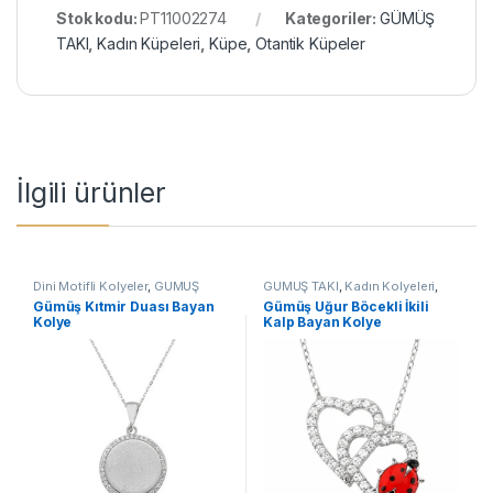
Stok kodu:
PT11002274
Kategoriler:
GÜMÜŞ
TAKI
,
Kadın Küpeleri
,
Küpe
,
Otantik Küpeler
İlgili ürünler
Dini Motifli Kolyeler
,
GÜMÜŞ
GÜMÜŞ TAKI
,
Kadın Kolyeleri
,
TAKI
,
Kadın Kolyeleri
,
Kıtmir
Kalpli Kolyeler
,
Kolye
Gümüş Kıtmir Duası Bayan
Gümüş Uğur Böcekli İkili
Duası Kolyeler
,
Kolye
Kolye
Kalp Bayan Kolye