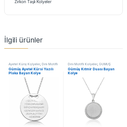
Zirkon Taşlı Kolyeler
İlgili ürünler
Ayetel Kürsi Kolyeler
,
Dini Motifli
Dini Motifli Kolyeler
,
GÜMÜŞ
Kolyeler
,
GÜMÜŞ TAKI
,
Kadın
TAKI
,
Kadın Kolyeleri
,
Kıtmir
Gümüş Ayetel Kürsi Yazılı
Gümüş Kıtmir Duası Bayan
Kolyeleri
,
Kolye
Duası Kolyeler
,
Kolye
Plaka Bayan Kolye
Kolye