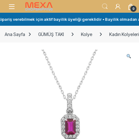
Skip to navigation
Skip to content
Open
0
ariş verebilmek için aktif bayilik üyeliği gereklidir • Bayilik olmadan a
Ana Sayfa
GÜMÜŞ TAKI
Kolye
Kadın Kolyeler