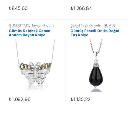
₺
845,60
₺
1.266,84
GÜMÜŞ TAKI
,
Hayvan Figürlü
Doğal Taşlı Kolyeler
,
GÜMÜŞ
Kolyeler
,
Kadın Kolyeleri
,
TAKI
,
Kadın Kolyeleri
,
Kolye
,
Gümüş Kelebek Canım
Gümüş Fasetli Oniks Doğal
Kelebek Kolyeler
,
Kolye
Taşlı Kolyeler
Annem Bayan Kolye
Taş Kolye
₺
1.092,96
₺
1.130,22