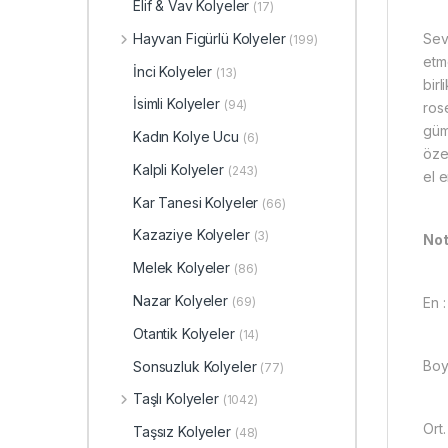
Elif & Vav Kolyeler
(17)
Sev
Hayvan Figürlü Kolyeler
(199)
etm
İnci Kolyeler
(13)
bir
İsimli Kolyeler
(94)
ros
güm
Kadın Kolye Ucu
(6)
öze
Kalpli Kolyeler
(243)
el e
Kar Tanesi Kolyeler
(66)
Kazaziye Kolyeler
(3)
Not
Melek Kolyeler
(86)
Nazar Kolyeler
En :
(69)
Otantik Kolyeler
(14)
Boy
Sonsuzluk Kolyeler
(77)
Taşlı Kolyeler
(1042)
Ort.
Taşsız Kolyeler
(48)