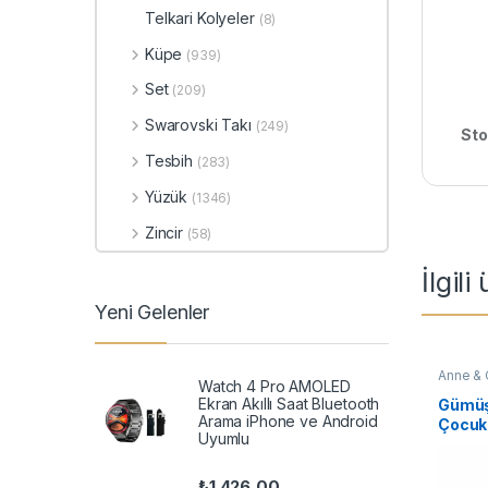
Telkari Kolyeler
(8)
Küpe
(939)
Set
(209)
Swarovski Takı
(249)
Sto
Tesbih
(283)
Yüzük
(1346)
Zincir
(58)
İlgili
Yeni Gelenler
Anne & 
Watch 4 Pro AMOLED
TAKI
,
Ka
Ekran Akıllı Saat Bluetooth
Gümüş
Arama iPhone ve Android
Çocuk 
Uyumlu
₺
1.426,00