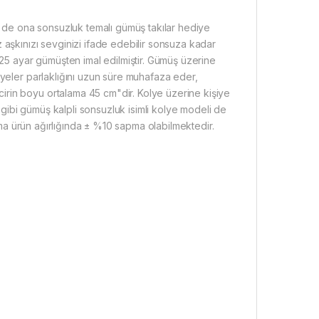
ri de ona sonsuzluk temalı gümüş takılar hediye
 aşkınızı sevginizi ifade edebilir sonsuza kadar
925 ayar gümüşten imal edilmiştir. Gümüş üzerine
lyeler parlaklığını uzun süre muhafaza eder,
rin boyu ortalama 45 cm"dir. Kolye üzerine kişiye
ibi gümüş kalpli sonsuzluk isimli kolye modeli de
lama ürün ağırlığında ± %10 sapma olabilmektedir.