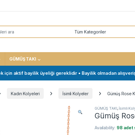
or:
GÜMÜŞ TAKI
aktif bayilik üyeliği gereklidir • Bayilik olmadan alışveriş ya
Kadın Kolyeleri
İsimli Kolyeler
Gümüş Rose Ka
GÜMÜŞ TAKI
,
İsimli Kol
Gümüş Rose 
Availability:
98 adet 