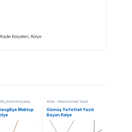
,
Kadın Kolyeleri
,
Kolye
AKI
,
İsimli Kolyeler
,
Allah - Muhammed Yazılı
eleri
,
Kolye
Kolyeler
,
Dini Motifli Kolyeler
,
GÜMÜŞ TAKI
,
Kadın Kolyeleri
,
evgiliye Mektup
Gümüş Ya Fettah Yazılı
Kolye
olye
Bayan Kolye