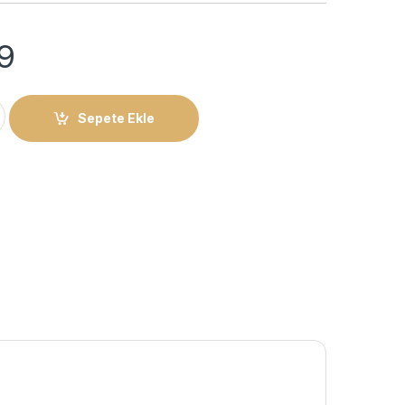
19
Sonsuzluk İsimli Kolye quantity
Sepete Ekle