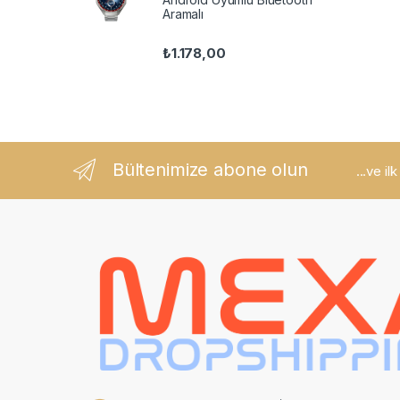
Aramalı
₺
1.178,00
Bültenimize abone olun
...ve il