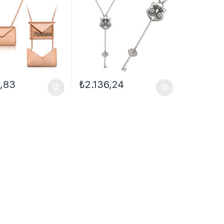
9,83
₺
2.136,24