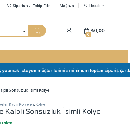
Siparişinizi Takip Edin
Mağaza
Hesabım
My Account
₺
0,00
0
pmak isteyen müşterilerimiz minimum toptan sipariş şartları için
lpli Sonsuzluk İsimli Kolye
yeler
,
Kadın Kolyeleri
,
Kolye
Kalpli Sonsuzluk İsimli Kolye
stokta