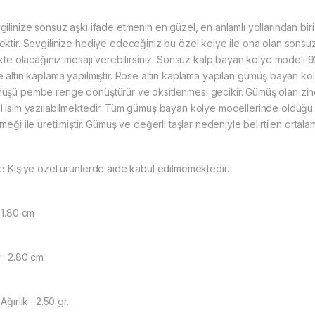
gilinize sonsuz aşkı ifade etmenin en güzel, en anlamlı yollarından bi
ektir. Sevgilinize hediye edeceğiniz bu özel kolye ile ona olan sonsuz
likte olacağınız mesajı verebilirsiniz. Sonsuz kalp bayan kolye modeli 
e altın kaplama yapılmıştır. Rose altın kaplama yapılan gümüş bayan ko
üşü pembe renge dönüştürür ve oksitlenmesi gecikir. Gümüş olan zinci
l isim yazılabilmektedir. Tüm gümüş bayan kolye modellerinde olduğu g
meği ile üretilmiştir. Gümüş ve değerli taşlar nedeniyle belirtilen orta
 :
Kişiye özel ürünlerde aide kabul edilmemektedir.
 1.80 cm
 : 2.80 cm
 Ağırlık : 2.50 gr.