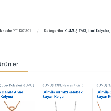
k kodu:
PT11001301
Kategoriler:
GÜMÜŞ TAKI
,
İsimli Kolyeler
 ürünler
Çocuk Kolyeleri
,
GÜMÜŞ
GÜMÜŞ TAKI
,
Hayvan Figürlü
GÜMÜŞ T
dın Kolyeleri
,
Kolye
Kolyeler
,
Kadın Kolyeleri
,
Kadın Koly
Kelebek Kolyeler
,
Kolye
 Damla Anne
Gümüş Kırmızı Kelebek
Gümüş S
Kolyesi
Bayan Kolye
Bayan K