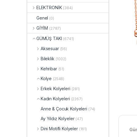
ELEKTRONİK
(384)
Genel
(0)
GİYİM
(2787)
GÜMÜŞ TAKI
(6741)
Aksesuar
(56)
Bileklik
(1002)
Kehribar
(51)
Kolye
(2548)
Erkek Kolyeleri
(281)
Kadın Kolyeleri
(2267)
Anne & Çocuk Kolyeleri
(74)
Ay Yıldız Kolyeler
(47)
Dini Motifli Kolyeler
(161)
Güm