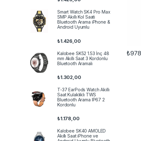
Smart Watch SK4 Pro Max
SMP Akıllı Kol Saati
Bluetooth Arama iPhone &
Android Uyumlu
₺
1.426,00
₺
978
Kalobee SK52 1.53 İnç 48
mm Akıllı Saat 3 Kordonlu
Bluetooth Aramalı
₺
1.302,00
T-37 EarPods Watch Akıllı
Saat Kulaklıklı TWS
Bluetooth Arama IP67 2
Kordonlu
₺
1.178,00
Kalobee SK40 AMOLED
Akıllı Saat iPhone ve
Android Uyumlu Bluetooth