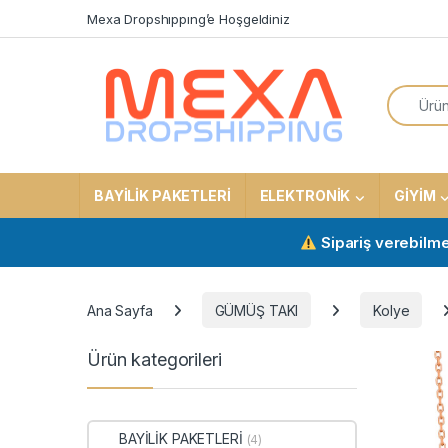
Skip to navigation
Skip to content
Mexa Dropshıppıng’e Hoşgeldiniz
Search f
BAYİLİK PAKETLERİ
ELEKTRONİK
GİYİM
Sipariş verebilmek için 
Ana Sayfa
GÜMÜŞ TAKI
Kolye
Ürün kategorileri
BAYİLİK PAKETLERİ
(4)