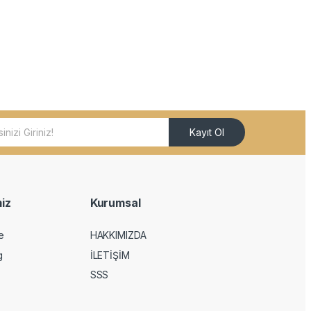
Kayıt Ol
iz
Kurumsal
e
HAKKIMIZDA
g
İLETİŞİM
SSS