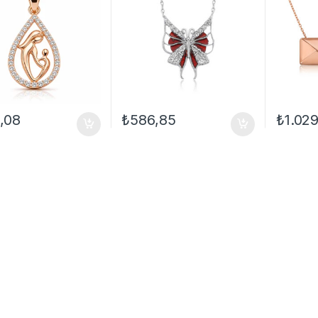
,08
₺
586,85
₺
1.02