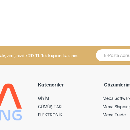
E
k alışverişinizde
20 TL'lik kupon
kazanın.
m
a
i
l
*
Kategoriler
Çözümlerim
GİYİM
Mexa Softwar
GÜMÜŞ TAKI
Mexa Shippin
ELEKTRONİK
Mexa Trade