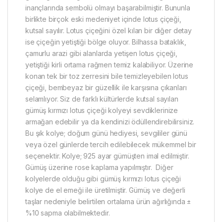
inançlarında sembolü olmayı başarabilmiştir. Bununla
birlikte birçok eski medeniyet içinde lotus çiçeği,
kutsal sayılır. Lotus çiçeğini özel kılan bir diğer detay
ise çiçeğin yetiştiği bölge oluyor. Bilhassa bataklık,
çamurlu arazi gibi alanlarda yetişen lotus çiçeği,
yetiştiği kirli ortama rağmen temiz kalabiliyor. Üzerine
konan tek bir toz zerresini bile temizleyebilen lotus
çiçeği, bembeyaz bir güzellik ile karşısına çıkanları
selamlıyor. Siz de farklı kültürlerde kutsal sayılan
gümüş kırmızı lotus çiçeği kolyeyi sevdiklerinize
armağan edebilir ya da kendinizi ödüllendirebilirsiniz.
Bu şık kolye; doğum günü hediyesi, sevgililer günü
veya özel günlerde tercih edilebilecek mükemmel bir
seçenektir. Kolye; 925 ayar gümüşten imal edilmiştir.
Gümüş üzerine rose kaplama yapılmıştır. Diğer
kolyelerde olduğu gibi gümüş kırmızı lotus çiçeği
kolye de el emeği ile üretilmiştir. Gümüş ve değerli
taşlar nedeniyle belirtilen ortalama ürün ağırlığında ±
%10 sapma olabilmektedir.