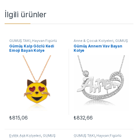
İlgili ürünler
GÜMÜŞ TAKI
,
Hayvan Figürlü
Anne & Çocuk Kolyeleri
,
GÜMÜŞ
Kolyeler
,
Kadın Kolyeleri
,
Kedili
TAKI
,
Kadın Kolyeleri
,
Kolye
Gümüş Kalp Gözlü Kedi
Gümüş Annem Vav Bayan
Kolyeler
,
Kolye
Emoji Bayan Kolye
Kolye
₺
815,06
₺
832,66
Evlilik Aşk Kolyeleri
,
GÜMÜŞ
GÜMÜŞ TAKI
,
Hayvan Figürlü