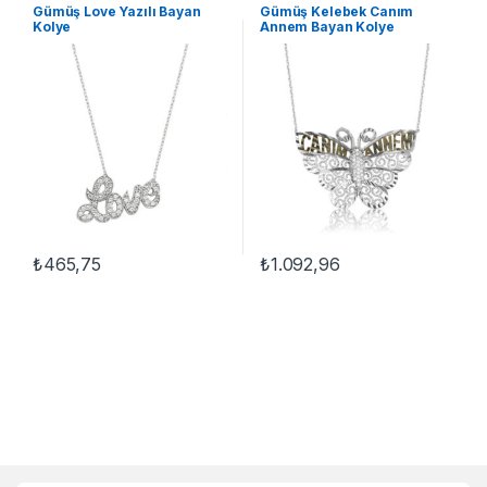
TAKI
,
Kadın Kolyeleri
,
Kolye
,
Kolyeler
,
Kadın Kolyeleri
,
Gümüş Love Yazılı Bayan
Gümüş Kelebek Canım
Taşlı Kolyeler
Kelebek Kolyeler
,
Kolye
Kolye
Annem Bayan Kolye
₺
465,75
₺
1.092,96