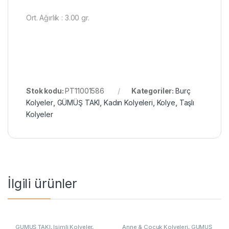
Ort. Ağırlık : 3.00 gr.
Stok kodu:
PT11001586
Kategoriler:
Burç
Kolyeler
,
GÜMÜŞ TAKI
,
Kadın Kolyeleri
,
Kolye
,
Taşlı
Kolyeler
İlgili ürünler
GÜMÜŞ TAKI
,
İsimli Kolyeler
,
Anne & Çocuk Kolyeleri
,
GÜMÜŞ