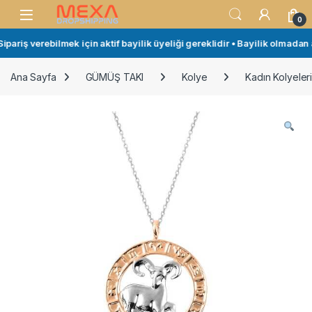
Skip to navigation
Skip to content
Open
0
ariş verebilmek için aktif bayilik üyeliği gereklidir • Bayilik olmadan a
Ana Sayfa
GÜMÜŞ TAKI
Kolye
Kadın Kolyeler