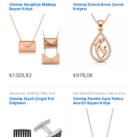
Kadın Kolyeleri
,
Kolye
TAKI
,
Kadın Kolyeleri
,
Kolye
Gümüş Sevgiliye Mektup
Gümüş Damla Anne Çocuk
Bayan Kolye
Kolyesi
₺
1.029,83
₺
978,08
Aksesuar
,
GÜMÜŞ TAKI
,
Kol
Dini Motifli Kolyeler
,
Fatma Ana
Düğmeleri
Eli Kolyeler
,
GÜMÜŞ TAKI
,
Kadın
Gümüş Siyah Çizgili Kol
Gümüş Pembe Opal Fatma
Kolyeleri
,
Kolye
Düğmesi
Ana Eli Bayan Kolye