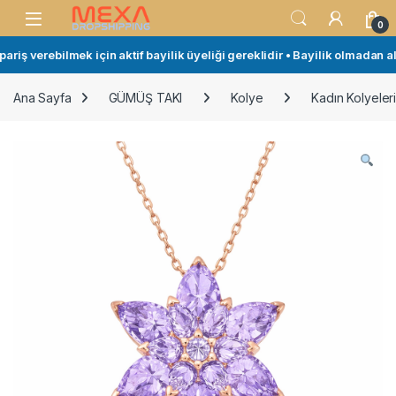
Skip to navigation
Skip to content
Open
0
iş verebilmek için aktif bayilik üyeliği gereklidir • Bayilik olmadan alı
Ana Sayfa
GÜMÜŞ TAKI
Kolye
Kadın Kolyeler