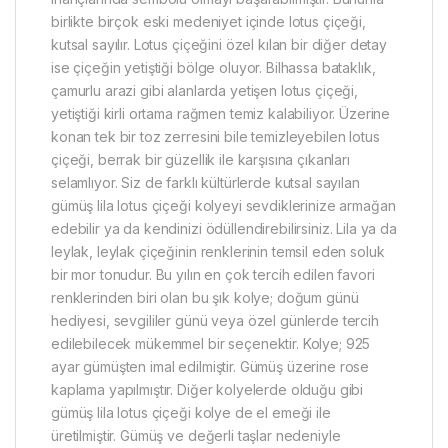
birlikte birçok eski medeniyet içinde lotus çiçeği,
kutsal sayılır. Lotus çiçeğini özel kılan bir diğer detay
ise çiçeğin yetiştiği bölge oluyor. Bilhassa bataklık,
çamurlu arazi gibi alanlarda yetişen lotus çiçeği,
yetiştiği kirli ortama rağmen temiz kalabiliyor. Üzerine
konan tek bir toz zerresini bile temizleyebilen lotus
çiçeği, berrak bir güzellik ile karşısına çıkanları
selamlıyor. Siz de farklı kültürlerde kutsal sayılan
gümüş lila lotus çiçeği kolyeyi sevdiklerinize armağan
edebilir ya da kendinizi ödüllendirebilirsiniz. Lila ya da
leylak, leylak çiçeğinin renklerinin temsil eden soluk
bir mor tonudur. Bu yılın en çok tercih edilen favori
renklerinden biri olan bu şık kolye; doğum günü
hediyesi, sevgililer günü veya özel günlerde tercih
edilebilecek mükemmel bir seçenektir. Kolye; 925
ayar gümüşten imal edilmiştir. Gümüş üzerine rose
kaplama yapılmıştır. Diğer kolyelerde olduğu gibi
gümüş lila lotus çiçeği kolye de el emeği ile
üretilmiştir. Gümüş ve değerli taşlar nedeniyle