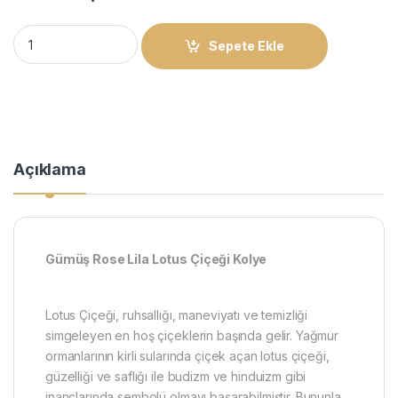
Gümüş Rose Lila Lotus Çiçeği Kolye quantity
Sepete Ekle
Açıklama
​Gümüş Rose Lila Lotus Çiçeği Kolye
Lotus Çiçeği, ruhsallığı, maneviyatı ve temizliği
simgeleyen en hoş çiçeklerin başında gelir. Yağmur
ormanlarının kirli sularında çiçek açan lotus çiçeği,
güzelliği ve saflığı ile budizm ve hinduizm gibi
inançlarında sembolü olmayı başarabilmiştir. Bununla