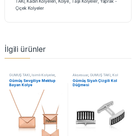
TAKI
,
Kadın Kolyeleri
,
Kolye
,
Taşlı Kolyeler
,
Yaprak -
Çiçek Kolyeler
İlgili ürünler
GÜMÜŞ TAKI
,
İsimli Kolyeler
,
Aksesuar
,
GÜMÜŞ TAKI
,
Kol
Kadın Kolyeleri
,
Kolye
Düğmeleri
Gümüş Sevgiliye Mektup
Gümüş Siyah Çizgili Kol
Bayan Kolye
Düğmesi