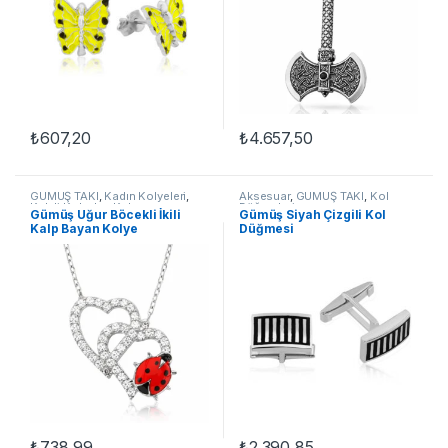
₺
607,20
₺
4.657,50
GÜMÜŞ TAKI
,
Kadın Kolyeleri
,
Aksesuar
,
GÜMÜŞ TAKI
,
Kol
Kalpli Kolyeler
,
Kolye
Düğmeleri
Gümüş Uğur Böcekli İkili
Gümüş Siyah Çizgili Kol
Kalp Bayan Kolye
Düğmesi
₺
738,99
₺
2.390,85