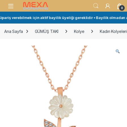
Skip to navigation
Skip to content
Open
0
ariş verebilmek için aktif bayilik üyeliği gereklidir • Bayilik olmadan al
Ana Sayfa
GÜMÜŞ TAKI
Kolye
Kadın Kolyeler