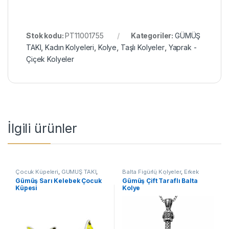
Stok kodu:
PT11001755
Kategoriler:
GÜMÜŞ
TAKI
,
Kadın Kolyeleri
,
Kolye
,
Taşlı Kolyeler
,
Yaprak -
Çiçek Kolyeler
İlgili ürünler
Çocuk Küpeleri
,
GÜMÜŞ TAKI
,
Balta Figürlü Kolyeler
,
Erkek
Küpe
Kolyeleri
,
GÜMÜŞ TAKI
,
Kolye
Gümüş Sarı Kelebek Çocuk
Gümüş Çift Taraflı Balta
Küpesi
Kolye