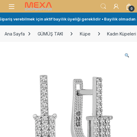
Skip to navigation
Skip to content
Open
0
ariş verebilmek için aktif bayilik üyeliği gereklidir • Bayilik olmadan a
Ana Sayfa
GÜMÜŞ TAKI
Küpe
Kadın Küpeleri