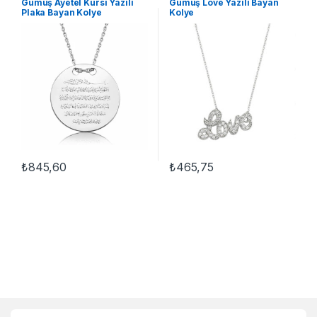
Gümüş Ayetel Kürsi Yazılı
Gümüş Love Yazılı Bayan
Kolyeleri
,
Kolye
Taşlı Kolyeler
Plaka Bayan Kolye
Kolye
₺
845,60
₺
465,75