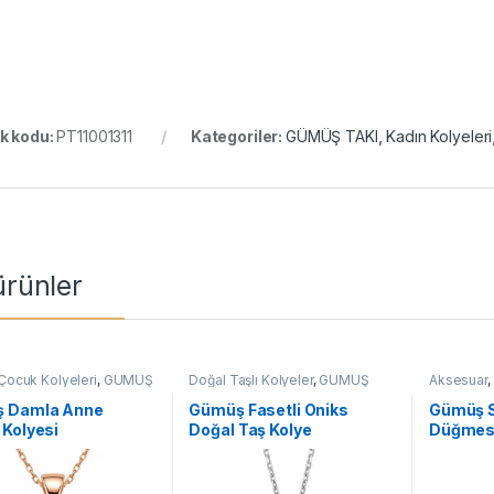
k kodu:
PT11001311
Kategoriler:
GÜMÜŞ TAKI
,
Kadın Kolyeleri
 ürünler
Çocuk Kolyeleri
,
GÜMÜŞ
Doğal Taşlı Kolyeler
,
GÜMÜŞ
Aksesuar
,
dın Kolyeleri
,
Kolye
TAKI
,
Kadın Kolyeleri
,
Kolye
,
Düğmeleri
Taşlı Kolyeler
 Damla Anne
Gümüş Fasetli Oniks
Gümüş Si
Kolyesi
Doğal Taş Kolye
Düğmes