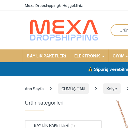
Skip to navigation
Skip to content
Mexa Dropshıppıng’e Hoşgeldiniz
Search f
BAYİLİK PAKETLERİ
ELEKTRONİK
GİYİM
Sipariş verebilmek içi
Ana Sayfa
GÜMÜŞ TAKI
Kolye
Ürün kategorileri
BAYİLİK PAKETLERİ
(4)