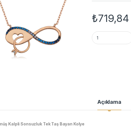
₺
719,84
Gümüş Sonsuzluk T
Açıklama
üş Kalpli Sonsuzluk Tek Taş Bayan Kolye