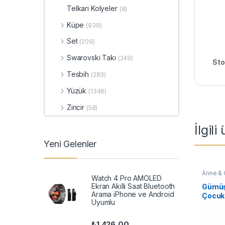
Telkari Kolyeler
(8)
Küpe
(939)
Set
(209)
Swarovski Takı
(249)
Sto
Tesbih
(283)
Yüzük
(1346)
Zincir
(58)
İlgili
Yeni Gelenler
Anne & 
Watch 4 Pro AMOLED
TAKI
,
Ka
Ekran Akıllı Saat Bluetooth
Gümüş
Arama iPhone ve Android
Çocuk 
Uyumlu
₺
1.426,00