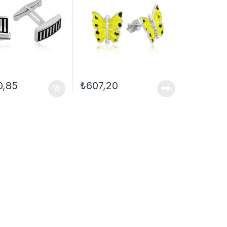
0,85
₺
607,20