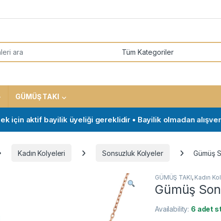
or:
GÜMÜŞ TAKI
n aktif bayilik üyeliği gereklidir • Bayilik olmadan alışveriş y
Kadın Kolyeleri
Sonsuzluk Kolyeler
Gümüş S
GÜMÜŞ TAKI
,
Kadın Kol
Gümüş Sons
Availability:
6 adet s