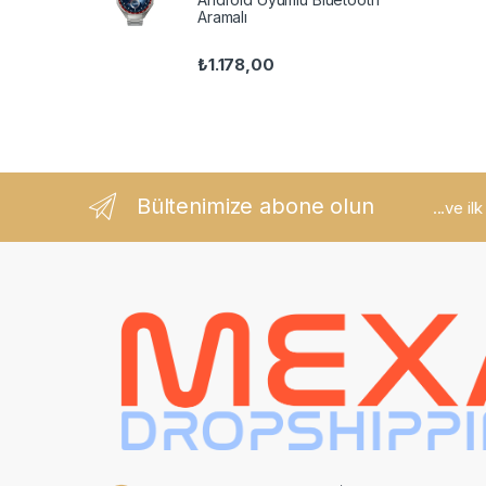
Aramalı
₺
1.178,00
Bültenimize abone olun
...ve il