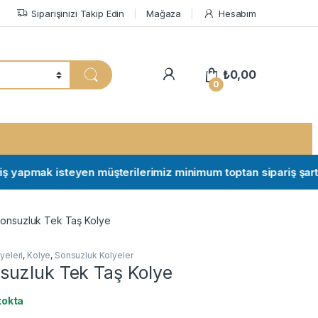
Siparişinizi Takip Edin
Mağaza
Hesabım
My Account
₺
0,00
0
apmak isteyen müşterilerimiz minimum toptan sipariş şartları iç
onsuzluk Tek Taş Kolye
yeleri
,
Kolye
,
Sonsuzluk Kolyeler
uzluk Tek Taş Kolye
tokta