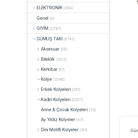
ELEKTRONİK
(384)
Genel
(0)
GİYİM
(2787)
GÜMÜŞ TAKI
(6741)
Aksesuar
(56)
Bileklik
(1002)
Kehribar
(51)
Kolye
(2548)
Erkek Kolyeleri
(281)
Kadın Kolyeleri
(2267)
Anne & Çocuk Kolyeleri
(74)
Ay Yıldız Kolyeler
(47)
Dini Motifli Kolyeler
(161)
Güm