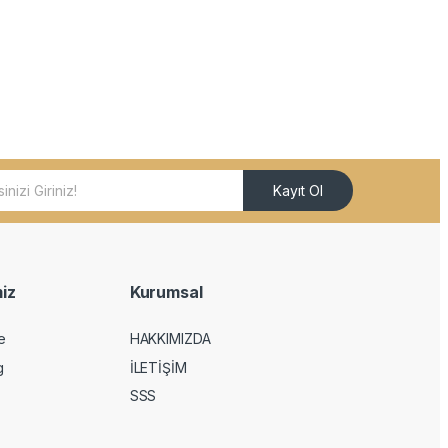
Kayıt Ol
iz
Kurumsal
e
HAKKIMIZDA
g
İLETİŞİM
SSS