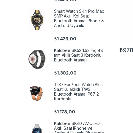
Smart Watch SK4 Pro Max
SMP Akıllı Kol Saati
Bluetooth Arama iPhone &
Android Uyumlu
₺
1.426,00
₺
978
Kalobee SK52 1.53 İnç 48
mm Akıllı Saat 3 Kordonlu
Bluetooth Aramalı
₺
1.302,00
T-37 EarPods Watch Akıllı
Saat Kulaklıklı TWS
Bluetooth Arama IP67 2
Kordonlu
₺
1.178,00
Kalobee SK40 AMOLED
Akıllı Saat iPhone ve
Android Uyumlu Bluetooth