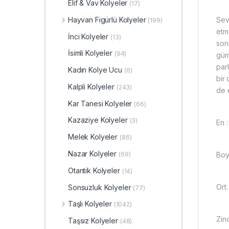
Elif & Vav Kolyeler
(17)
Sev
Hayvan Figürlü Kolyeler
(199)
etme
İnci Kolyeler
(13)
son
İsimli Kolyeler
(94)
güm
par
Kadın Kolye Ucu
(6)
bir
Kalpli Kolyeler
(243)
de e
Kar Tanesi Kolyeler
(66)
Kazaziye Kolyeler
(3)
En 
Melek Kolyeler
(86)
Nazar Kolyeler
Boy
(69)
Otantik Kolyeler
(14)
Ort.
Sonsuzluk Kolyeler
(77)
Taşlı Kolyeler
(1042)
Zin
Taşsız Kolyeler
(48)