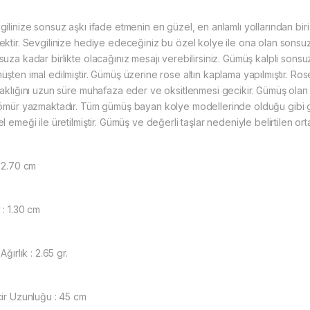
gilinize sonsuz aşkı ifade etmenin en güzel, en anlamlı yollarından bi
ktir. Sevgilinize hediye edeceğiniz bu özel kolye ile ona olan sonsuz a
suza kadar birlikte olacağınız mesajı verebilirsiniz. Gümüş kalpli sons
üşten imal edilmiştir. Gümüş üzerine rose altın kaplama yapılmıştır. R
laklığını uzun süre muhafaza eder ve oksitlenmesi gecikir. Gümüş olan
 ömür yazmaktadır. Tüm gümüş bayan kolye modellerinde olduğu gibi g
l emeği ile üretilmiştir. Gümüş ve değerli taşlar nedeniyle belirtilen o
: 2.70 cm
 : 1.30 cm
 Ağırlık : 2.65 gr.
cir Uzunluğu : 45 cm