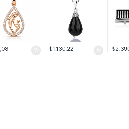
,08
₺
1.130,22
₺
2.39