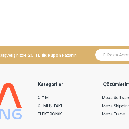
E
k alışverişinizde
20 TL'lik kupon
kazanın.
m
a
i
l
*
Kategoriler
Çözümlerim
GİYİM
Mexa Softwar
GÜMÜŞ TAKI
Mexa Shippin
ELEKTRONİK
Mexa Trade