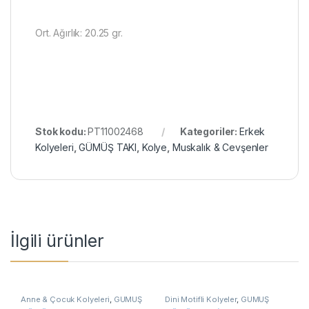
Ort. Ağırlık: 20.25 gr.
Stok kodu:
PT11002468
Kategoriler:
Erkek
Kolyeleri
,
GÜMÜŞ TAKI
,
Kolye
,
Muskalık & Cevşenler
İlgili ürünler
Anne & Çocuk Kolyeleri
,
GÜMÜŞ
Dini Motifli Kolyeler
,
GÜMÜŞ
TAKI
,
Kadın Kolyeleri
,
Kolye
TAKI
,
Kadın Kolyeleri
,
Kıtmir