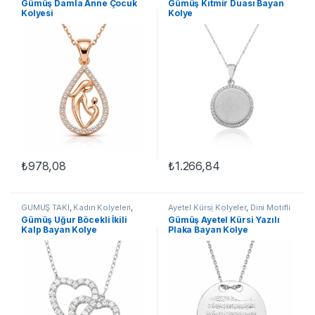
Gümüş Damla Anne Çocuk
Gümüş Kıtmir Duası Bayan
Duası Kolyeler
,
Kolye
Kolyesi
Kolye
₺
978,08
₺
1.266,84
GÜMÜŞ TAKI
,
Kadın Kolyeleri
,
Ayetel Kürsi Kolyeler
,
Dini Motifli
Kalpli Kolyeler
,
Kolye
Kolyeler
,
GÜMÜŞ TAKI
,
Kadın
Gümüş Uğur Böcekli İkili
Gümüş Ayetel Kürsi Yazılı
Kolyeleri
,
Kolye
Kalp Bayan Kolye
Plaka Bayan Kolye