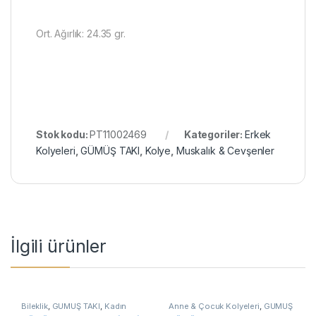
Ort. Ağırlık: 24.35 gr.
Stok kodu:
PT11002469
Kategoriler:
Erkek
Kolyeleri
,
GÜMÜŞ TAKI
,
Kolye
,
Muskalık & Cevşenler
İlgili ürünler
Bileklik
,
GÜMÜŞ TAKI
,
Kadın
Anne & Çocuk Kolyeleri
,
GÜMÜŞ
Bileklikleri
,
Nazar Bileklikler
TAKI
,
Kadın Kolyeleri
,
Kolye