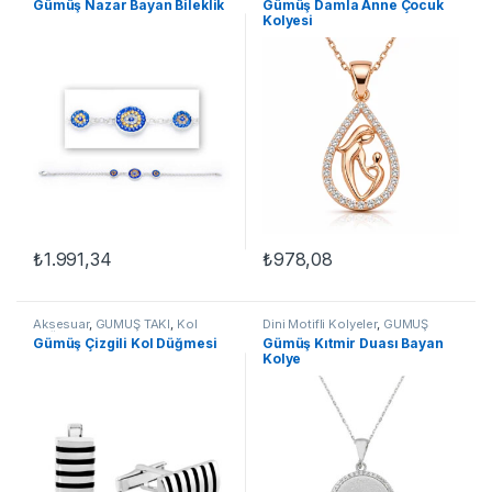
Gümüş Nazar Bayan Bileklik
Gümüş Damla Anne Çocuk
Kolyesi
₺
1.991,34
₺
978,08
Aksesuar
,
GÜMÜŞ TAKI
,
Kol
Dini Motifli Kolyeler
,
GÜMÜŞ
Düğmeleri
TAKI
,
Kadın Kolyeleri
,
Kıtmir
Gümüş Çizgili Kol Düğmesi
Gümüş Kıtmir Duası Bayan
Duası Kolyeler
,
Kolye
Kolye