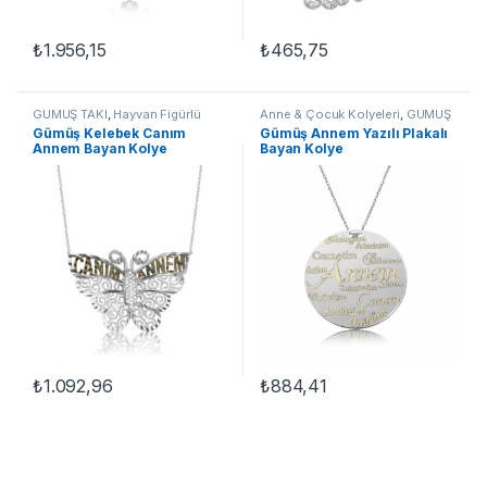
₺
1.956,15
₺
465,75
GÜMÜŞ TAKI
,
Hayvan Figürlü
Anne & Çocuk Kolyeleri
,
GÜMÜŞ
Kolyeler
,
Kadın Kolyeleri
,
TAKI
,
Kadın Kolyeleri
,
Kolye
Gümüş Kelebek Canım
Gümüş Annem Yazılı Plakalı
Kelebek Kolyeler
,
Kolye
Annem Bayan Kolye
Bayan Kolye
₺
1.092,96
₺
884,41