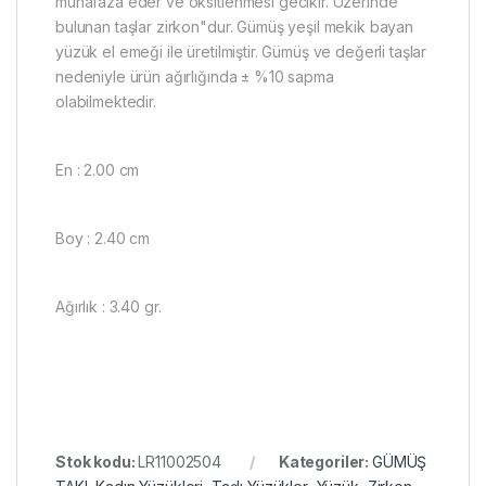
muhafaza eder ve oksitlenmesi gecikir. Üzerinde
bulunan taşlar zirkon"dur. Gümüş yeşil mekik bayan
yüzük el emeği ile üretilmiştir. Gümüş ve değerli taşlar
nedeniyle ürün ağırlığında ± %10 sapma
olabilmektedir.
En : 2.00 cm
Boy : 2.40 cm
Ağırlık : 3.40 gr.
Stok kodu:
LR11002504
Kategoriler:
GÜMÜŞ