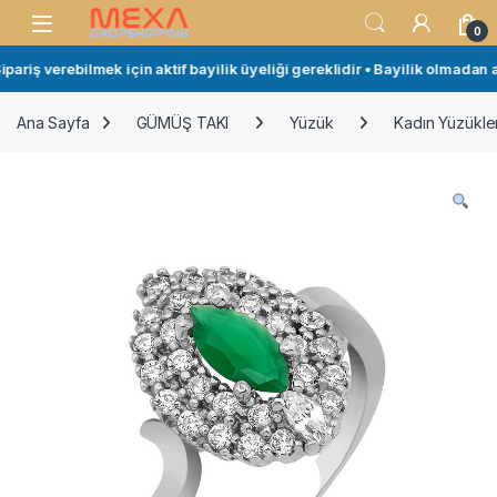
Skip to navigation
Skip to content
Open
0
ariş verebilmek için aktif bayilik üyeliği gereklidir • Bayilik olmadan al
Ana Sayfa
GÜMÜŞ TAKI
Yüzük
Kadın Yüzükler