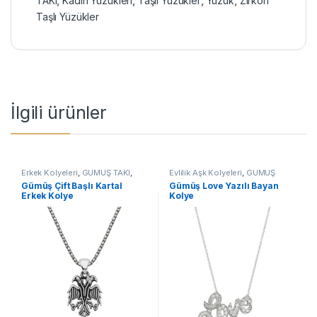
TAKI
,
Kadın Yüzükleri
,
Taşlı Yüzükler
,
Yüzük
,
Zirkon
Taşlı Yüzükler
İlgili ürünler
Erkek Kolyeleri
,
GÜMÜŞ TAKI
,
Evlilik Aşk Kolyeleri
,
GÜMÜŞ
Kartal Kolyeler
,
Kolye
TAKI
,
Kadın Kolyeleri
,
Kolye
,
Gümüş Çift Başlı Kartal
Gümüş Love Yazılı Bayan
Taşlı Kolyeler
Erkek Kolye
Kolye