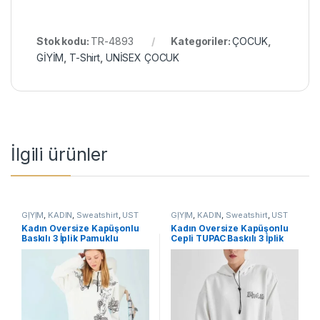
Stok kodu:
TR-4893
Kategoriler:
ÇOCUK
,
GİYİM
,
T-Shirt
,
UNİSEX ÇOCUK
İlgili ürünler
GİYİM
,
KADIN
,
Sweatshirt
,
ÜST
GİYİM
,
KADIN
,
Sweatshirt
,
ÜST
GİYİM
GİYİM
Kadın Oversize Kapüşonlu
Kadın Oversize Kapüşonlu
Baskılı 3 İplik Pamuklu
Cepli TUPAC Baskılı 3 İplik
Hoodie Sweatshirt – B
Pamuklu Hoodie Sweatshirt –
Beyaz