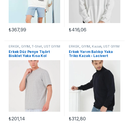
₺
367,99
₺
416,06
Bu ürünün birden fazla varyasyonu var. Seçenekler ürün sayfasınd
Bu ürünün birden fazla varyasyon
ERKEK
,
GİYİM
,
T-Shirt
,
ÜST GİYİM
ERKEK
,
GİYİM
,
Kazak
,
ÜST GİYİM
Erkek Düz Penye Tişört
Erkek Yarım Balıkçı Yaka
Bisiklet Yaka Kısa Kol
Triko Kazak – Lacivert
Regular Fit T-Shirt – Gri
₺
201,14
₺
312,80
Bu ürünün birden fazla varyasyonu var. Seçenekler ürün sayfasınd
Bu ürünün birden fazla varyasyon