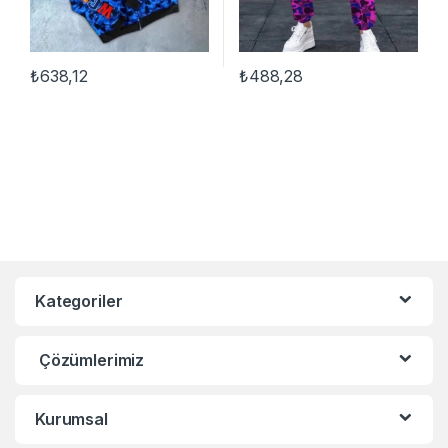
₺
638,12
₺
488,28
Bu ürünün birden fazla varyasyonu var. Seçenekler ürün sayfasınd
Bu ürünün birden fazla varyasyon
Kategoriler
Çözümlerimiz
Kurumsal