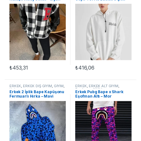
Pamuklu Hoodie Sweatshirt –
Beyaz
₺
453,31
₺
416,06
Bu ürünün birden fazla varyasyonu var. Seçenekler ürün sayfasınd
Bu ürünün birden fazla varyasyon
ERKEK
,
ERKEK DIŞ GİYİM
,
GİYİM
,
ERKEK
,
ERKEK ALT GİYİM
,
Hırka
Eşofman
,
GİYİM
Erkek 2 İplik Bape Kapüşonu
Erkek Pubg Bape x Shark
Fermuarlı Hırka – Mavi
Eşofman Altı – Mor