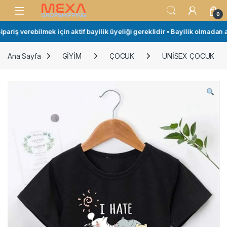
Skip to navigation
Skip to content
Open
0
iş verebilmek için aktif bayilik üyeliği gereklidir • Bayilik olmadan alı
Ana Sayfa
GİYİM
ÇOCUK
UNİSEX ÇOCUK