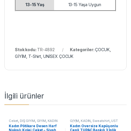
13-15 Yaş
13-15 Yaşa Uygun
Stok kodu:
TR-4892
Kategoriler:
ÇOCUK
,
GİYİM
,
T-Shirt
,
UNİSEX ÇOCUK
İlgili ürünler
Ceket
,
DIŞ GİYİM
,
GİYİM
,
KADIN
GİYİM
,
KADIN
,
Sweatshirt
,
ÜST
GİYİM
Kadın Pötikare Desen Harf
Kadın Oversize Kapüşonlu
Nakışlı Kolej Ceket – Siyah
Cepli TUPAC Baskılı 3 İplik