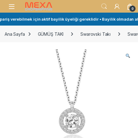
Skip to navigation
Skip to content
Open
0
riş verebilmek için aktif bayilik üyeliği gereklidir • Bayilik olmadan alı
Ana Sayfa
GÜMÜŞ TAKI
Swarovski Takı
Swar