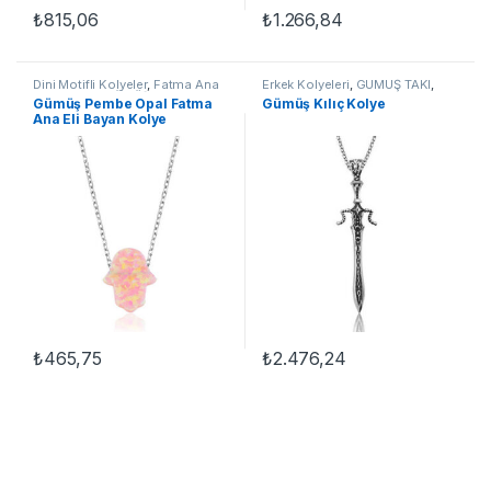
₺
815,06
₺
1.266,84
Dini Motifli Kolyeler
,
Fatma Ana
Erkek Kolyeleri
,
GÜMÜŞ TAKI
,
Eli Kolyeler
,
GÜMÜŞ TAKI
,
Kadın
Kılıç Kolyeler
,
Kolye
Gümüş Pembe Opal Fatma
Gümüş Kılıç Kolye
Kolyeleri
,
Kolye
Ana Eli Bayan Kolye
₺
465,75
₺
2.476,24