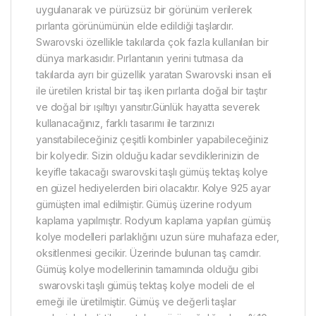
uygulanarak ve pürüzsüz bir görünüm verilerek
pırlanta görünümünün elde edildiği taşlardır.
Swarovski özellikle takılarda çok fazla kullanılan bir
dünya markasıdır. Pırlantanın yerini tutmasa da
takılarda ayrı bir güzellik yaratan Swarovski insan eli
ile üretilen kristal bir taş iken pırlanta doğal bir taştır
ve doğal bir ışıltıyı yansıtır.Günlük hayatta severek
kullanacağınız, farklı tasarımı ile tarzınızı
yansıtabileceğiniz çeşitli kombinler yapabileceğiniz
bir kolyedir. Sizin olduğu kadar sevdiklerinizin de
keyifle takacağı swarovski taşlı gümüş tektaş kolye
en güzel hediyelerden biri olacaktır. Kolye 925 ayar
gümüşten imal edilmiştir. Gümüş üzerine rodyum
kaplama yapılmıştır. Rodyum kaplama yapılan gümüş
kolye modelleri parlaklığını uzun süre muhafaza eder,
oksitlenmesi gecikir. Üzerinde bulunan taş camdır.
Gümüş kolye modellerinin tamamında olduğu gibi
swarovski taşlı gümüş tektaş kolye modeli de el
emeği ile üretilmiştir. Gümüş ve değerli taşlar