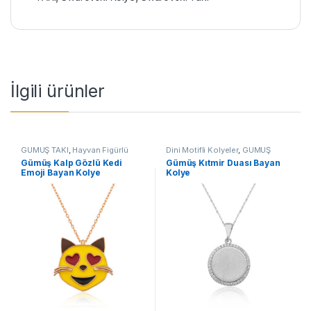
İlgili ürünler
GÜMÜŞ TAKI
,
Hayvan Figürlü
Dini Motifli Kolyeler
,
GÜMÜŞ
Kolyeler
,
Kadın Kolyeleri
,
Kedili
TAKI
,
Kadın Kolyeleri
,
Kıtmir
Gümüş Kalp Gözlü Kedi
Gümüş Kıtmir Duası Bayan
Kolyeler
,
Kolye
Duası Kolyeler
,
Kolye
Emoji Bayan Kolye
Kolye