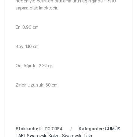
nedeniyle belirtilen ortalama ürün ağırlığında ± %10
sapma olabilmektedir.
En: 0.90 cm
Boy: 1.10 cm
Ort. Ağırlık : 2.32 gr.
Zincir Uzunluk:
50
cm
Stok kodu:
PT11002184
Kategoriler:
GÜMÜŞ
TAKI
,
Swarovski Kolye
,
Swarovski Takı