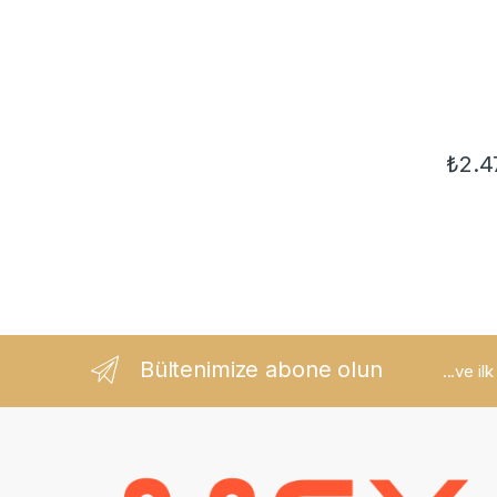
₺
2.4
Bültenimize abone olun
...ve il