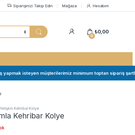
Siparişinizi Takip Edin
Mağaza
Hesabım
My Account
₺
0,00
0
apmak isteyen müşterilerimiz minimum toptan sipariş şartları iç
e
Yetişkin Kehribar Kolye
mla Kehribar Kolye
ok