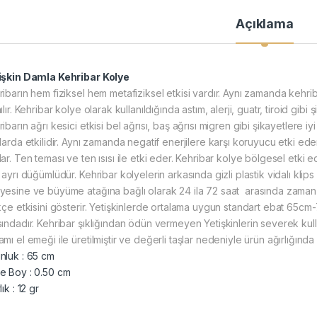
Açıklama
tişkin
Damla Kehribar Kolye
ibarın hem fiziksel hem metafiziksel etkisi vardır. Aynı zamanda kehribar
ılır. Kehribar kolye olarak kullanıldığında astım, alerji, guatr, tiroid g
ibarın ağrı kesici etkisi bel ağrısı, baş ağrısı migren gibi şikayetlere iy
larda etkilidir. Aynı zamanda negatif enerjilere karşı koruyucu etki ed
ar. Ten teması ve ten ısısı ile etki eder. Kehribar kolye bölgesel etki e
 ayrı düğümlüdür. Kehribar kolyelerin arkasında gizli plastik vidalı klips 
yesine ve büyüme atağına bağlı olarak 24 ila 72 saat arasında zaman a
ikçe etkisini gösterir. Yetişkinlerde ortalama uygun standart ebat 65cm
sındadır. Kehribar
şıklığından ödün vermeyen Yetişkinlerin severek kull
mı el emeği ile üretilmiştir ve değerli taşlar nedeniyle ürün ağırlığın
nluk : 65 cm
e Boy : 0.50 cm
lık : 12 gr