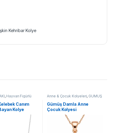
işkin Kehribar Kolye
AKI
,
Hayvan Figürlü
Anne & Çocuk Kolyeleri
,
GÜMÜŞ
adın Kolyeleri
,
TAKI
,
Kadın Kolyeleri
,
Kolye
olyeler
,
Kolye
elebek Canım
Gümüş Damla Anne
ayan Kolye
Çocuk Kolyesi