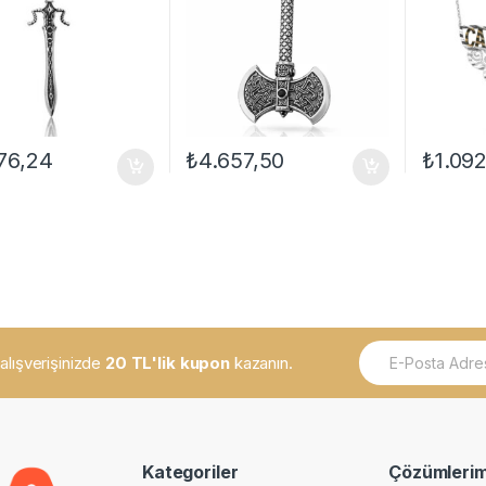
76,24
₺
4.657,50
₺
1.09
E
k alışverişinizde
20 TL'lik kupon
kazanın.
m
a
i
l
*
Kategoriler
Çözümlerim