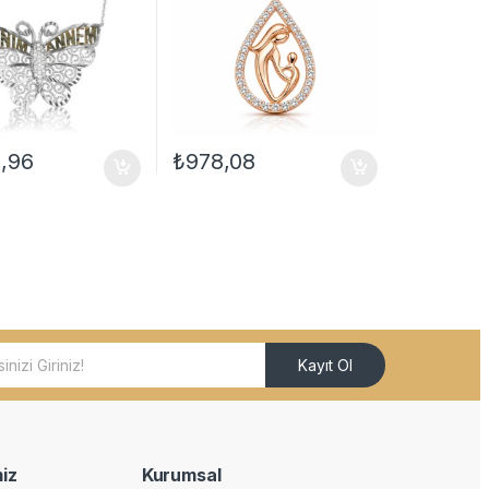
2,96
₺
978,08
Kayıt Ol
iz
Kurumsal