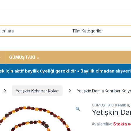
or:
GÜMÜŞ TAKI
n aktif bayilik üyeliği gereklidir • Bayilik olmadan alışveriş y
Yetişkin Kehribar Kolye
Yetişkin Damla Kehribar Koly
GÜMÜŞ TAKI
,
Kehribar
,
Yetişkin Da
Availability:
Stokta y