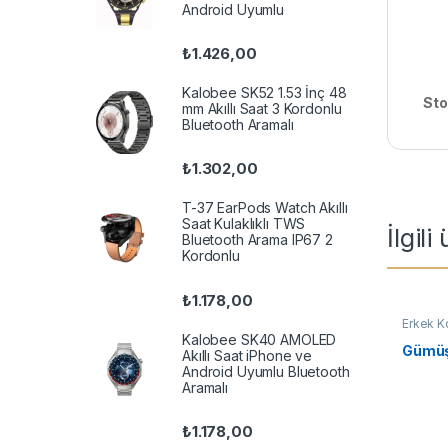
Android Uyumlu
₺
1.426,00
Kalobee SK52 1.53 İnç 48
Sto
mm Akıllı Saat 3 Kordonlu
Bluetooth Aramalı
₺
1.302,00
T-37 EarPods Watch Akıllı
Saat Kulaklıklı TWS
İlgili
Bluetooth Arama IP67 2
Kordonlu
₺
1.178,00
Erkek Ko
Kılıç Ko
Kalobee SK40 AMOLED
Gümüş 
Akıllı Saat iPhone ve
Android Uyumlu Bluetooth
Aramalı
₺
1.178,00