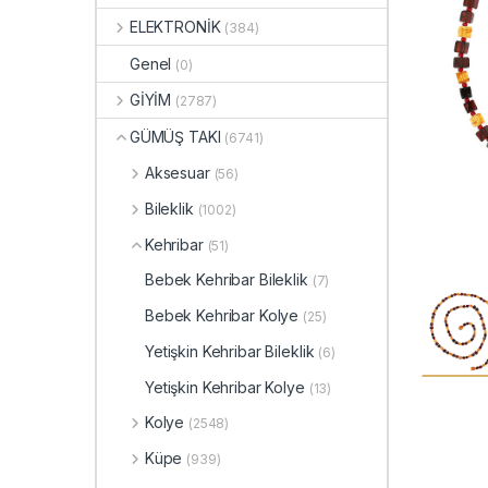
ELEKTRONİK
(384)
Genel
(0)
GİYİM
(2787)
GÜMÜŞ TAKI
(6741)
Aksesuar
(56)
Bileklik
(1002)
Kehribar
(51)
Bebek Kehribar Bileklik
(7)
Bebek Kehribar Kolye
(25)
Yetişkin Kehribar Bileklik
(6)
Yetişkin Kehribar Kolye
(13)
Kolye
(2548)
Küpe
(939)