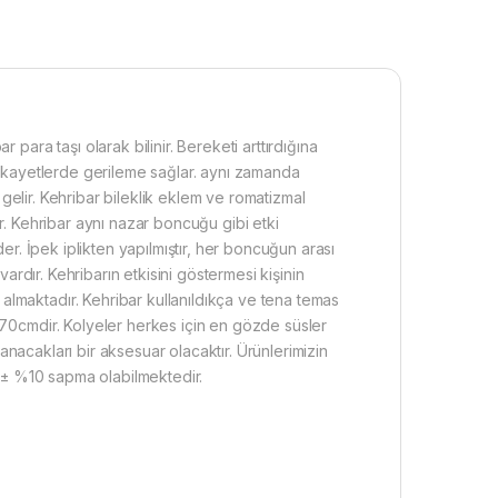
 para taşı olarak bilinir. Bereketi arttırdığına
ibi şikayetlerde gerileme sağlar. aynı zamanda
i gelir. Kehribar bileklik eklem ve romatizmal
er. Kehribar aynı nazar boncuğu gibi etki
der. İpek iplikten yapılmıştır, her boncuğun arası
vardır. Kehribarın etkisini göstermesi kişinin
lmaktadır. Kehribar kullanıldıkça ve tena temas
-70cmdir.
Kolyeler herkes için en gözde süsler
anacakları bir aksesuar olacaktır.
Ürünlerimizin
da ± %10 sapma olabilmektedir.