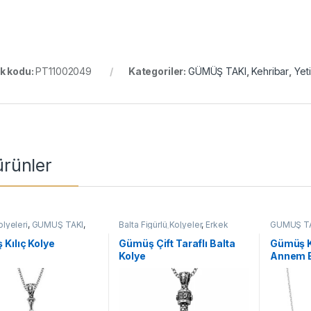
k kodu:
PT11002049
Kategoriler:
GÜMÜŞ TAKI
,
Kehribar
,
Yet
 ürünler
lyeleri
,
GÜMÜŞ TAKI
,
Balta Figürlü Kolyeler
,
Erkek
GÜMÜŞ T
lyeler
,
Kolye
Kolyeleri
,
GÜMÜŞ TAKI
,
Kolye
Kolyeler
,
K
Kelebek K
Kılıç Kolye
Gümüş Çift Taraflı Balta
Gümüş K
Kolye
Annem B