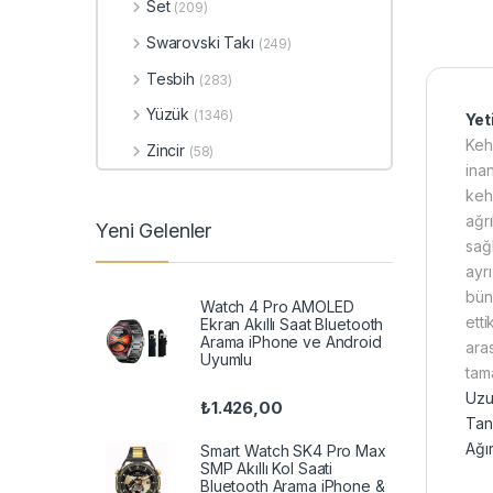
Set
(209)
Swarovski Takı
(249)
Tesbih
(283)
Yüzük
(1346)
​Ye
Kehr
Zincir
(58)
inan
kehr
ağrı
Yeni Gelenler
sağl
ayrı
bün
Watch 4 Pro AMOLED
ett
Ekran Akıllı Saat Bluetooth
Arama iPhone ve Android
ara
Uyumlu
tama
Uzu
₺
1.426,00
Tan
Ağır
Smart Watch SK4 Pro Max
SMP Akıllı Kol Saati
Bluetooth Arama iPhone &