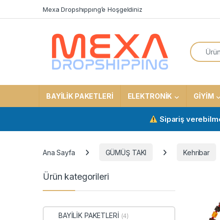
Skip to navigation
Skip to content
Mexa Dropshıppıng’e Hoşgeldiniz
Search f
BAYİLİK PAKETLERİ
ELEKTRONİK
GİYİM
Sipariş verebilmek içi
Ana Sayfa
GÜMÜŞ TAKI
Kehribar
Ürün kategorileri
BAYİLİK PAKETLERİ
(4)