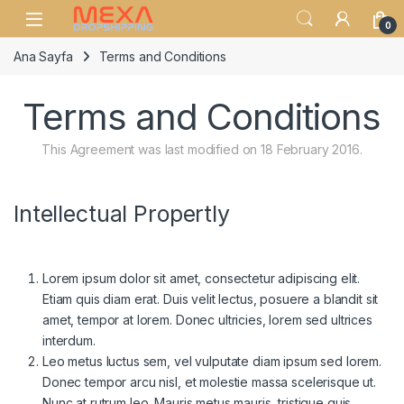
Skip to navigation
Skip to content
Open
0
Ana Sayfa
Terms and Conditions
Terms and Conditions
This Agreement was last modified on 18 February 2016.
Intellectual Propertly
Lorem ipsum dolor sit amet, consectetur adipiscing elit.
Etiam quis diam erat. Duis velit lectus, posuere a blandit sit
amet, tempor at lorem. Donec ultricies, lorem sed ultrices
interdum.
Leo metus luctus sem, vel vulputate diam ipsum sed lorem.
Donec tempor arcu nisl, et molestie massa scelerisque ut.
Nunc at rutrum leo. Mauris metus mauris, tristique quis