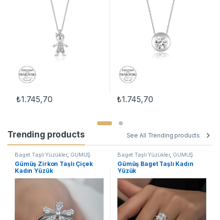
₺
1.745,70
₺
1.745,70
Trending products
See All Trending products
Baget Taşlı Yüzükler
,
GÜMÜŞ
Baget Taşlı Yüzükler
,
GÜMÜŞ
TAKI
,
Kadın Yüzükleri
,
Taşlı
TAKI
,
Kadın Yüzükleri
,
Taşlı
Gümüş Zirkon Taşlı Çiçek
Gümüş Baget Taşlı Kadın
Yüzükler
,
Yüzük
Yüzükler
,
Yüzük
Kadın Yüzük
Yüzük