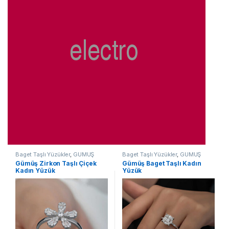
Baget Taşlı Yüzükler
,
GÜMÜŞ
Baget Taşlı Yüzükler
,
GÜMÜŞ
TAKI
,
Kadın Yüzükleri
,
Taşlı
TAKI
,
Kadın Yüzükleri
,
Taşlı
Gümüş Zirkon Taşlı Çiçek
Gümüş Baget Taşlı Kadın
Yüzükler
,
Yüzük
Yüzükler
,
Yüzük
Kadın Yüzük
Yüzük