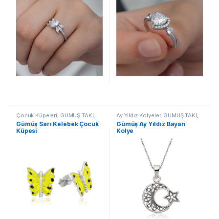
Çocuk Küpeleri
,
GÜMÜŞ TAKI
,
Ay Yıldız Kolyeler
,
GÜMÜŞ TAKI
,
Küpe
Kadın Kolyeleri
,
Kolye
Gümüş Sarı Kelebek Çocuk
Gümüş Ay Yıldız Bayan
Küpesi
Kolye