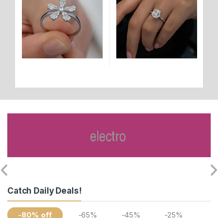
Catch Daily Deals!
-80% off
-65%
-45%
-25%