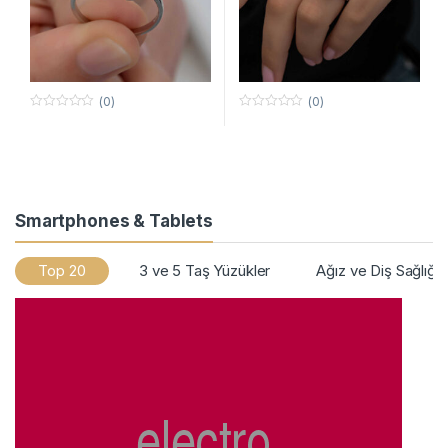
(0)
(0)
0
0
o
o
u
u
t
t
o
o
f
f
5
5
Smartphones & Tablets
Top 20
3 ve 5 Taş Yüzükler
Ağız ve Diş Sağlığı