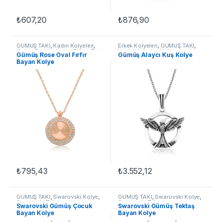
₺
607,20
₺
876,90
GÜMÜŞ TAKI
,
Kadın Kolyeleri
,
Erkek Kolyeleri
,
GÜMÜŞ TAKI
,
Kolye
,
Taşlı Kolyeler
,
Zirkon Taşlı
Kartal Kolyeler
,
Kolye
Gümüş Rose Oval Fırfır
Gümüş Alaycı Kuş Kolye
Kolyeler
Bayan Kolye
₺
795,43
₺
3.552,12
GÜMÜŞ TAKI
,
Swarovski Kolye
,
GÜMÜŞ TAKI
,
Swarovski Kolye
,
Swarovski Takı
Swarovski Takı
Swarovski Gümüş Çocuk
Swarovski Gümüş Tektaş
Bayan Kolye
Bayan Kolye